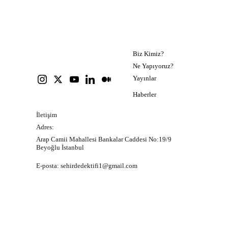
Şu an için staj ve gönüllülük için başvuru 
alamıyoruz. İlerideki duyurular için lütfen 
takipte kalın.
Biz Kimiz?
Ne Yapıyoruz?
Yayınlar
Haberler
İletişim
Adres:
Arap Camii Mahallesi Bankalar Caddesi No:19/9 
Beyoğlu İstanbul
E-posta: 
sehirdedektifi1@gmail.com
Kişisel veri saklama ve koruma politikamız
Kişisel verilerin saklanması ve korunmasına ilişkin 
politikamızı Türkçe okumak için lütfen tıklayınız.