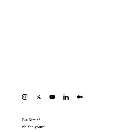
devam ediyor.
Kişisel veri saklama ve koruma politikamız
Kişisel verilerin saklanması ve korunmasına ilişkin 
politikamızı Türkçe okumak için lütfen tıklayınız.
KEŞFET
KATIL
Biz Kimiz?
Bağış yap 
Ne Yapıyoruz?