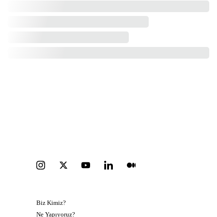
Kişisel veri saklama ve koruma politikamız
Kişisel verilerin saklanması ve korunmasına ilişkin 
politikamızı Türkçe okumak için lütfen tıklayınız.
KEŞFET
KATIL
Biz Kimiz?
Bağış yap 
Ne Yapıyoruz?