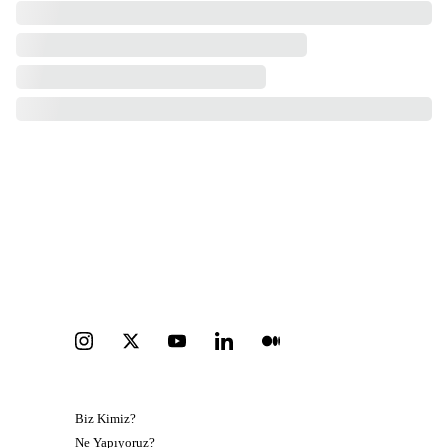
Kişisel veri saklama ve koruma politikamız
Kişisel verilerin saklanması ve korunmasına ilişkin 
politikamızı Türkçe okumak için lütfen tıklayınız.
KEŞFET
KATIL
Biz Kimiz?
Bağış yap 
Ne Yapıyoruz?